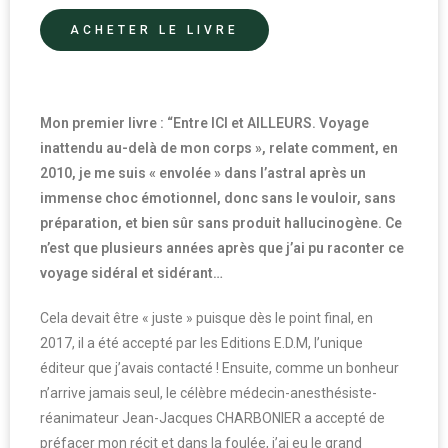
ACHETER LE LIVRE
Mon premier livre : “Entre ICI et AILLEURS. Voyage
inattendu au-delà de mon corps », relate comment, en
2010, je me suis « envolée » dans l’astral après un
immense choc émotionnel, donc sans le vouloir, sans
préparation, et bien sûr sans produit hallucinogène. Ce
n’est que plusieurs années après que j’ai pu raconter ce
voyage sidéral et sidérant…
Cela devait être « juste » puisque dès le point final, en
2017, il a été accepté par les Editions E.D.M, l’unique
éditeur que j’avais contacté ! Ensuite, comme un bonheur
n’arrive jamais seul, le célèbre médecin-anesthésiste-
réanimateur Jean-Jacques CHARBONIER a accepté de
préfacer mon récit et dans la foulée, j’ai eu le grand