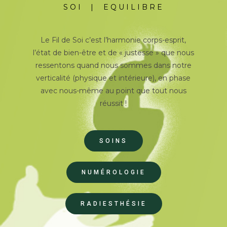
SOI | EQUILIBRE
Le Fil de Soi c’est l’harmonie corps-esprit,
l’état de bien-être et de « justesse » que nous
ressentons quand nous sommes dans notre
verticalité (physique et intérieure), en phase
avec nous-même au point que tout nous
réussit !
SOINS
NUMÉROLOGIE
RADIESTHÉSIE